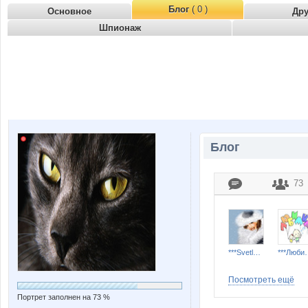
Блог
( 0 )
Основное
Др
Шпионаж
Блог
73
***Svetlana***
***Лю
Посмотреть ещё
Портрет заполнен на 73 %