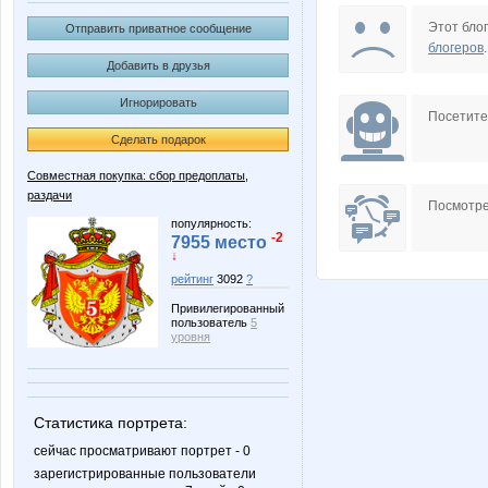
Aglay
Airina
Этот блог
Отправить приватное сообщение
блогеров
.
Добавить в друзья
Игнорировать
BlonMi
Bu
Посетит
Сделать подарок
Совместная покупка: сбор предоплаты,
раздачи
Fifo25
Holika
Посмотре
популярность:
-2
7955 место
↓
рейтинг
3092
?
KateHok
Kathrin
Привилегированный
пользователь
5
уровня
Lenusik_85
Liberti
Статистика портрета:
сейчас просматривают портрет - 0
зарегистрированные пользователи